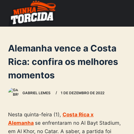
S
k
i
p
t
Alemanha vence a Costa
o
c
Rica: confira os melhores
o
momentos
n
t
e
GABRIEL LEMES
1 DE DEZEMBRO DE 2022
n
t
Nesta quinta-feira (1),
Costa Rica x
Alemanha
se enfrentaram no Al Bayt Stadium,
em Al Khor, no Catar. A saber, a partida foi