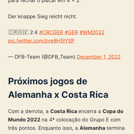
para fechar o placar em 4 x 2.
Der knappe Sieg reicht nicht.
🇨🇷🇩🇪 2:4
#CRCGER
#GER
#WM2022
pic.twitter.com/zye8H5lYSP
— DFB-Team (@DFB_Team)
December 1, 2022
Próximos jogos de
Alemanha x Costa Rica
Com a derrota, a
Costa Rica
encerra a
Copa do
Mundo 2022
na 4ª colocação do Grupo E com
três pontos. Enquanto isso, a
Alemanha
termina