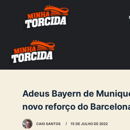
S
k
i
p
t
o
c
o
n
t
e
Adeus Bayern de Muniqu
n
novo reforço do Barcelon
t
CAIO SANTOS
15 DE JULHO DE 2022