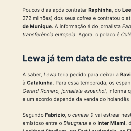
Poucos dias após contratar
Raphinha
, do
Lee
272 milhões) dos seus cofres e contratou o a
de Munique
. A informação é do jornalista
Fab
transferência europeia
. Agora, o polaco é
Cul
Lewa já tem data de estre
A saber,
Lewa
teria pedido para deixar a
Bavi
à
Catalunha
. Para essa temporada, os espa
Gerard Romero, jornalista espanhol
, informa 
e um acordo depende da venda do holandês
Segundo
Fabrizio
, o
camisa 9
vai estrear nes
amistoso entre o
Blaugrana
e o
Inter Miami
, 