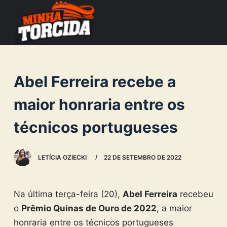
S
k
i
p
t
Abel Ferreira recebe a
o
c
maior honraria entre os
o
técnicos portugueses
n
t
e
LETÍCIA OZIECKI
22 DE SETEMBRO DE 2022
n
t
Na última terça-feira (20),
Abel Ferreira
recebeu
o
Prêmio Quinas de Ouro de 2022
, a maior
honraria entre os técnicos portugueses