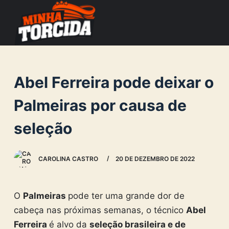
S
k
i
p
t
Abel Ferreira pode deixar o
o
c
Palmeiras por causa de
o
seleção
n
t
e
CAROLINA CASTRO
20 DE DEZEMBRO DE 2022
n
t
O
Palmeiras
pode ter uma grande dor de
cabeça nas próximas semanas, o técnico
Abel
Ferreira
é alvo da
seleção brasileira e de