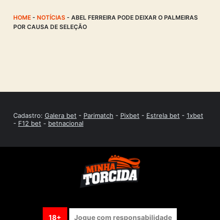
HOME
-
NOTÍCIAS
-
ABEL FERREIRA PODE DEIXAR O PALMEIRAS
POR CAUSA DE SELEÇÃO
Cadastro:
Galera bet
-
Parimatch
-
Pixbet
-
Estrela bet
-
1xbet
-
F12 bet
-
betnacional
18+
Jogue com responsabilidade