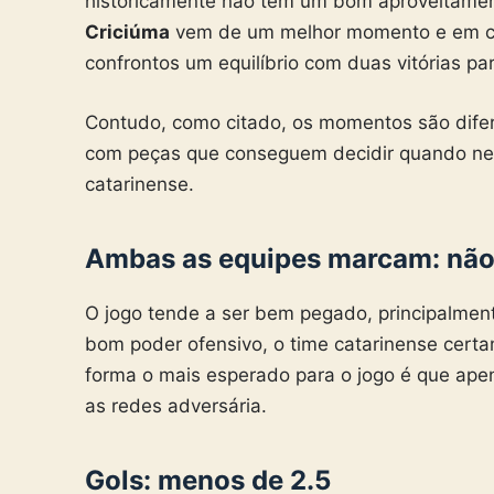
historicamente não tem um bom aproveitament
Criciúma
vem de um melhor momento e em cre
confrontos um equilíbrio com duas vitórias pa
Contudo, como citado, os momentos são dife
com peças que conseguem decidir quando nece
catarinense.
Ambas as equipes marcam: nã
O jogo tende a ser bem pegado, principalme
bom poder ofensivo, o time catarinense certa
forma o mais esperado para o jogo é que ap
as redes adversária.
Gols: menos de 2.5