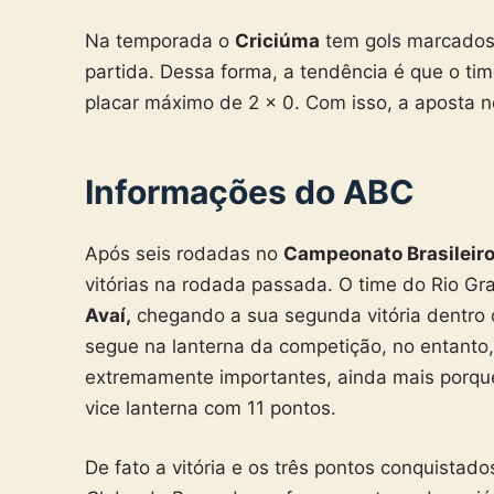
Na temporada o
Criciúma
tem gols marcados 
partida. Dessa forma, a tendência é que o ti
placar máximo de 2 x 0. Com isso, a aposta
Informações do ABC
Após seis rodadas no
Campeonato Brasileiro
vitórias na rodada passada. O time do Rio Gr
Avaí,
chegando a sua segunda vitória dentro d
segue na lanterna da competição, no entanto
extremamente importantes, ainda mais porque 
vice lanterna com 11 pontos.
De fato a vitória e os três pontos conquistad