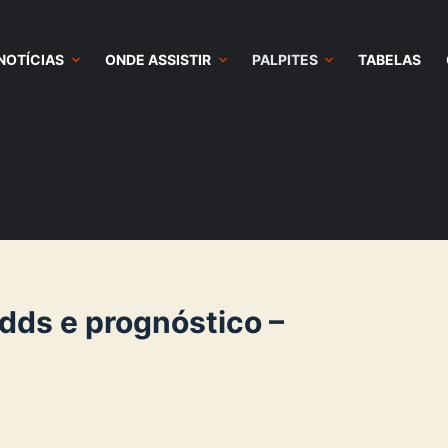
NOTÍCIAS
ONDE ASSISTIR
PALPITES
TABELAS
odds e prognóstico –