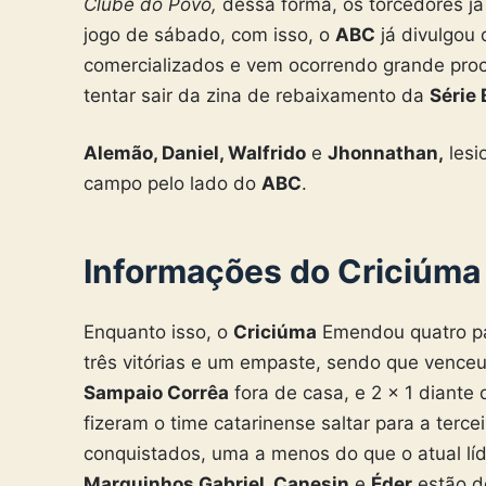
Clube do Povo,
dessa forma, os torcedores j
jogo de sábado, com isso, o
ABC
já divulgou 
comercializados e vem ocorrendo grande proc
tentar sair da zina de rebaixamento da
Série 
Alemão, Daniel, Walfrido
e
Jhonnathan,
lesi
campo pelo lado do
ABC
.
Informações do Criciúma
Enquanto isso, o
Criciúma
Emendou quatro pa
três vitórias e um empaste, sendo que venceu
Sampaio Corrêa
fora de casa, e 2 x 1 diante
fizeram o time catarinense saltar para a terce
conquistados, uma a menos do que o atual lí
Marquinhos Gabriel, Canesin
e
Éder
estão de