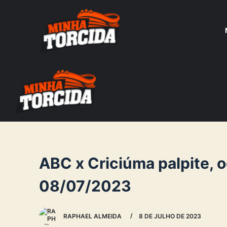
S
k
i
p
t
o
c
o
n
t
e
ABC x Criciúma palpite, 
n
08/07/2023
t
RAPHAEL ALMEIDA
8 DE JULHO DE 2023