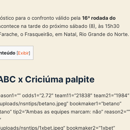
óstico para o confronto válido pela
16ª rodada do
 acontece na tarde do próximo sábado (8), às 15h30
 Farache, o Frasqueirão, em Natal, Rio Grande do Norte.
nteúdo
[
Exibir
]
ABC x Criciúma palpite
 reason1=”” odds1=”2.72″ team11=”21838″ team21=”1984″
/uploads/nsntips/betano.jpeg” bookmaker1=”betano”
tano” tip2=”Ambas as equipes marcam: não” reason2=””
″
uploads/nsntips/1xbet.jpeg” bookmaker2=”1xbet”