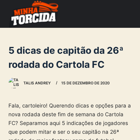
S
k
i
p
t
5 dicas de capitão da 26ª
o
c
rodada do Cartola FC
o
n
TALIS ANDREY
15 DE DEZEMBRO DE 2020
t
e
n
Fala, cartoleiro! Querendo dicas e opções para a
t
nova rodada deste fim de semana do Cartola
FC? Separamos aqui 5 indicações de jogadores
que podem mitar e ser o seu capitão na 26ª