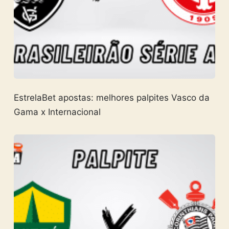
EstrelaBet apostas: melhores palpites Vasco da
Gama x Internacional