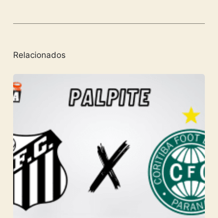
Relacionados