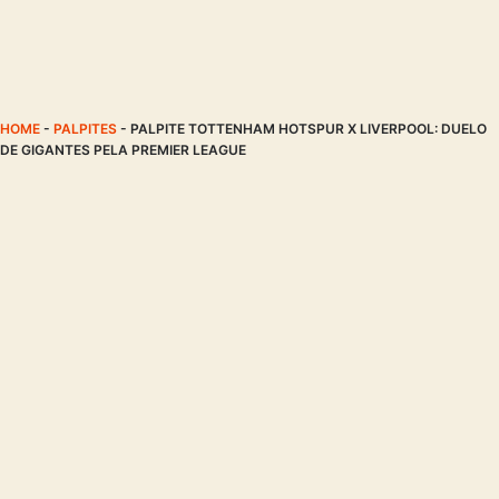
HOME
-
PALPITES
-
PALPITE TOTTENHAM HOTSPUR X LIVERPOOL: DUELO
DE GIGANTES PELA PREMIER LEAGUE