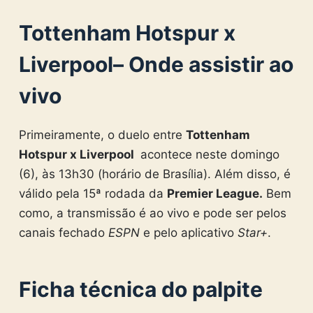
Tottenham Hotspur x
Liverpool– Onde assistir ao
vivo
Primeiramente, o duelo entre
Tottenham
Hotspur x Liverpool
acontece neste domingo
(6), às 13h30 (horário de Brasília). Além disso, é
válido pela 15ª rodada da
Premier League.
Bem
como, a transmissão é ao vivo e pode ser pelos
canais fechado
ESPN
e pelo aplicativo
Star+
.
Ficha técnica do palpite