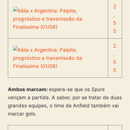
2
,
5
5
2
,
5
5
Ambos marcam:
espera-se que os
Spurs
vençam a partida. A saber, por se tratar de duas
grandes equipes, o time de Anfield também vai
marcar gols.