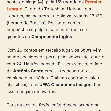
neste domingo (4), pela 15ª rodada da
Premier
League
. Direto do Tottenham Hotspur, em
Londres, na Inglaterra, a bola vai rolar às 13h30
(horário de Brasília). Portanto, confira
prognóstico e palpite para este duelo de
gigantes do
Campeonato Inglês
.
Com 26 pontos em terceiro lugar, os
Spurs
vêm
sendo seguidos de perto pelo Newcastle, quarto
com 24. Há três jogos de PL sem vencer, o time
de
Antônio Conte
precisa reencontrar o
caminho das vitórias. O último confronto valeu
classificação na
UEFA Champions League
. Por
isso, chegam motivados.
Para muitos. os
Reds
estão decepcionando na