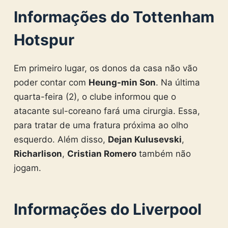
Informações
do Tottenham
Hotspur
Em primeiro lugar, os donos da casa não vão
poder contar com
Heung-min Son
. Na última
quarta-feira (2), o clube informou que o
atacante sul-coreano fará uma cirurgia. Essa,
para tratar de uma fratura próxima ao olho
esquerdo. Além disso,
Dejan Kulusevski
,
Richarlison
,
Cristian Romero
também não
jogam.
Informações do Liverpool