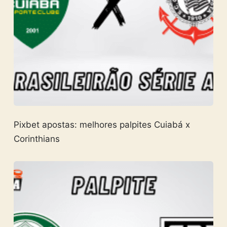
Pixbet apostas: melhores palpites Cuiabá x
Corinthians