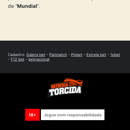
de “
Mundial
“.
Cadastro:
Galera bet
-
Parimatch
-
Pixbet
-
Estrela bet
-
1xbet
-
F12 bet
-
betnacional
18+
Jogue com responsabilidade