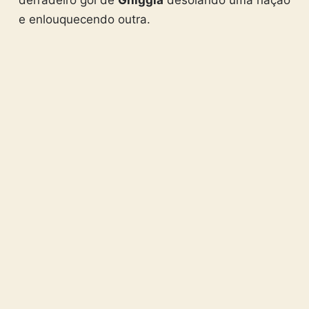
derradeiro gol de
Ghiggia
desolando uma nação
e enlouquecendo outra.