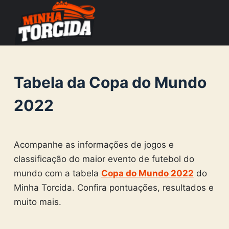
S
k
i
p
t
Tabela da Copa do Mundo
o
c
2022
o
n
t
Acompanhe as informações de jogos e
e
classificação do maior evento de futebol do
n
mundo com a tabela
Copa do Mundo 2022
do
t
Minha Torcida. Confira pontuações, resultados e
muito mais.