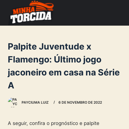
S
k
i
p
t
Palpite Juventude x
o
c
Flamengo: Último jogo
o
jaconeiro em casa na Série
n
t
A
e
n
PAYCIUMA LUIZ
6 DE NOVEMBRO DE 2022
t
A seguir, confira o prognóstico e palpite