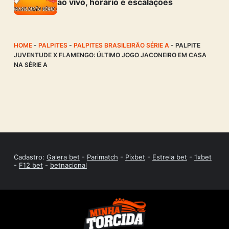
ao vivo, horário e escalações
HOME
-
PALPITES
-
PALPITES BRASILEIRÃO SÉRIE A
-
PALPITE
JUVENTUDE X FLAMENGO: ÚLTIMO JOGO JACONEIRO EM CASA
NA SÉRIE A
Cadastro:
Galera bet
-
Parimatch
-
Pixbet
-
Estrela bet
-
1xbet
-
F12 bet
-
betnacional