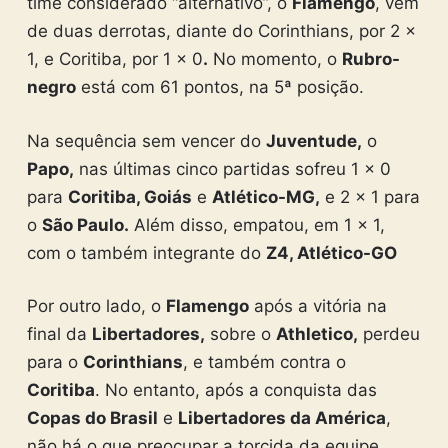
time considerado “alternativo”, o
Flamengo
, vem
de duas derrotas, diante do Corinthians, por 2 x
1, e Coritiba, por 1 x 0
.
No momento, o
Rubro-
negro
está com 61 pontos, na 5ª posição.
Na sequência sem vencer do
Juventude,
o
Papo,
nas últimas cinco partidas sofreu 1 x 0
para
Coritiba, Goiás
e
Atlético-MG,
e 2 x 1 para
o
São Paulo
.
Além disso, empatou, em 1 x 1,
com o também integrante do
Z4, Atlético-GO
Por outro lado, o
Flamengo
após a vitória na
final da
Libertadores,
sobre o
Athletico,
perdeu
para o
Corinthians
, e também contra o
Coritiba
. No entanto, após a conquista das
Copas do Brasil
e
Libertadores da América
,
não há o que preocupar a torcida da equipe