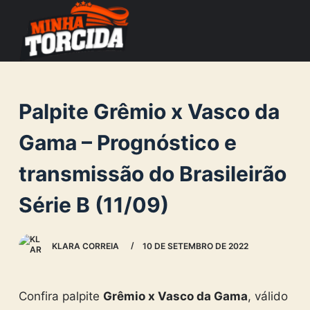
S
k
i
p
t
Palpite Grêmio x Vasco da
o
c
Gama – Prognóstico e
o
transmissão do Brasileirão
n
t
Série B (11/09)
e
n
KLARA CORREIA
10 DE SETEMBRO DE 2022
t
Confira palpite
Grêmio x Vasco da Gama
, válido