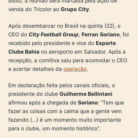
disso, a reunião será marcada pela ação de
venda do
Tricolor
ao
Grupo
City
.
Após desembarcar no Brasil na quinta (22), o
CEO do
City Football Group
,
Ferran
Soriano
, foi
recebido pelo presidente e vice do
Esporte
Clube Bahia
no aeroporto em Salvador. Após a
recepção, a comitiva saiu para acomodar o CEO
e acertar detalhes da
operação
.
Em declaração feita pelos canais oficiais, o
presidente do clube
Guilherme Bellintani
afirmou após a chegada de
Soriano
: “Tem que
fazer as coisas com a calma que a gente vem
fazendo (…) é um momento muito importante
para o clube, um momento histórico”.