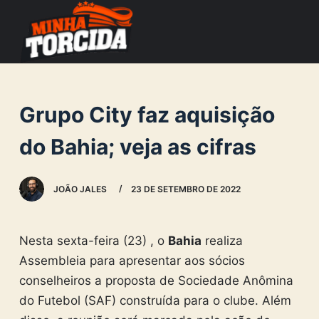
S
k
i
p
t
Grupo City faz aquisição
o
c
do Bahia; veja as cifras
o
n
JOÃO JALES
23 DE SETEMBRO DE 2022
t
e
n
Nesta sexta-feira (23) , o
Bahia
realiza
t
Assembleia para apresentar aos sócios
conselheiros a proposta de Sociedade Anômina
do Futebol (SAF) construída para o clube. Além