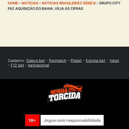
HOME
-
NOTÍCIAS
-
NOTICIAS BRASILEIRÃO SÉRIE B
-
GRUPO CITY
FAZ AQUISIÇÃO DO BAHIA; VEJA AS CIFRAS
Cadastro:
Galera bet
-
Parimatch
-
Pixbet
-
Estrela bet
-
1xbet
-
F12 bet
-
betnacional
18+
Jogue com responsabilidade