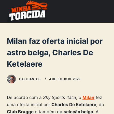
S
k
i
p
t
Milan faz oferta inicial por
o
c
astro belga, Charles De
o
Ketelaere
n
t
e
CAIO SANTOS
4 DE JULHO DE 2022
n
t
De acordo com a
Sky Sports Itália
, o
Milan
fez
uma oferta inicial por
Charles De Ketelaere
, do
Club Brugge
e também da
seleção belga
. A