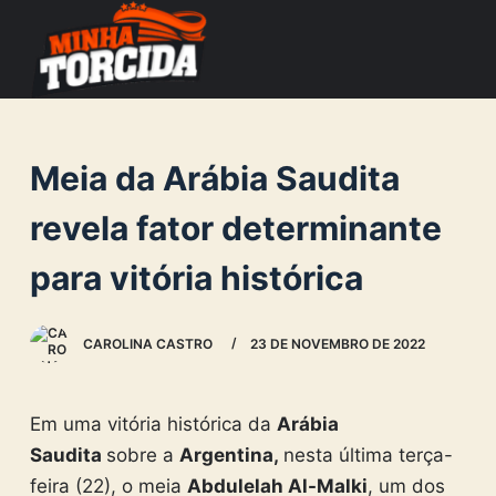
S
k
i
p
t
Meia da Arábia Saudita
o
c
revela fator determinante
o
para vitória histórica
n
t
e
CAROLINA CASTRO
23 DE NOVEMBRO DE 2022
n
t
Em uma vitória histórica da
Arábia
Saudita
sobre a
Argentina,
nesta última terça-
feira (22), o meia
Abdulelah Al-Malki
, um dos