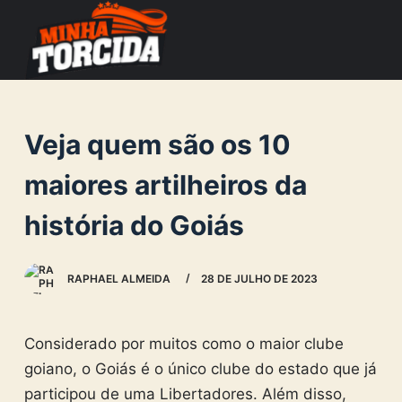
S
k
i
p
t
Veja quem são os 10
o
c
maiores artilheiros da
o
história do Goiás
n
t
e
RAPHAEL ALMEIDA
28 DE JULHO DE 2023
n
t
Considerado por muitos como o maior clube
goiano, o Goiás é o único clube do estado que já
participou de uma Libertadores. Além disso,