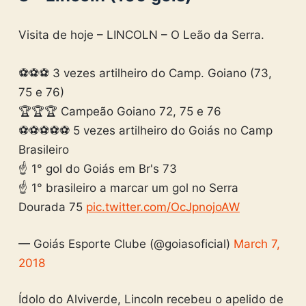
Visita de hoje – LINCOLN – O Leão da Serra.
⚽⚽⚽ 3 vezes artilheiro do Camp. Goiano (73,
75 e 76)
🏆🏆🏆 Campeão Goiano 72, 75 e 76
⚽⚽⚽⚽⚽ 5 vezes artilheiro do Goiás no Camp
Brasileiro
☝️ 1° gol do Goiás em Br's 73
☝️ 1° brasileiro a marcar um gol no Serra
Dourada 75
pic.twitter.com/OcJpnojoAW
— Goiás Esporte Clube (@goiasoficial)
March 7,
2018
Ídolo do Alviverde, Lincoln recebeu o apelido de