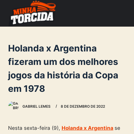
S
k
i
p
t
Holanda x Argentina
o
c
fizeram um dos melhores
o
jogos da história da Copa
n
t
em 1978
e
n
GABRIEL LEMES
8 DE DEZEMBRO DE 2022
t
Nesta sexta-feira (9),
Holanda x Argentina
se