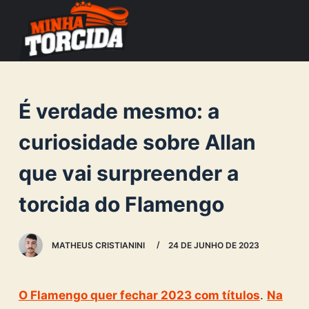
S
k
i
p
t
É verdade mesmo: a
o
c
curiosidade sobre Allan
o
que vai surpreender a
n
t
torcida do Flamengo
e
n
MATHEUS CRISTIANINI
24 DE JUNHO DE 2023
t
O Flamengo quer fechar 2023 com títulos
.
Na