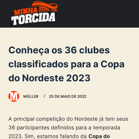
S
k
i
p
t
Conheça os 36 clubes
o
c
classificados para a Copa
o
do Nordeste 2023
n
t
e
MÜLLER
25 DE MAIO DE 2022
n
t
A principal competição do Nordeste já tem seus
36 participantes definidos para a temporada
2023. Sim, estamos falando da
Copa do