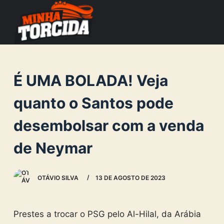
S
k
i
p
t
É UMA BOLADA! Veja
o
c
quanto o Santos pode
o
desembolsar com a venda
n
t
de Neymar
e
n
OTÁVIO SILVA
13 DE AGOSTO DE 2023
t
Prestes a trocar o PSG pelo Al-Hilal, da Arábia