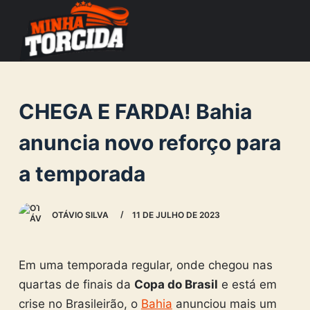
S
k
i
p
t
CHEGA E FARDA! Bahia
o
c
anuncia novo reforço para
o
a temporada
n
t
e
OTÁVIO SILVA
11 DE JULHO DE 2023
n
t
Em uma temporada regular, onde chegou nas
quartas de finais da
Copa do Brasil
e está em
crise no Brasileirão, o
Bahia
anunciou mais um