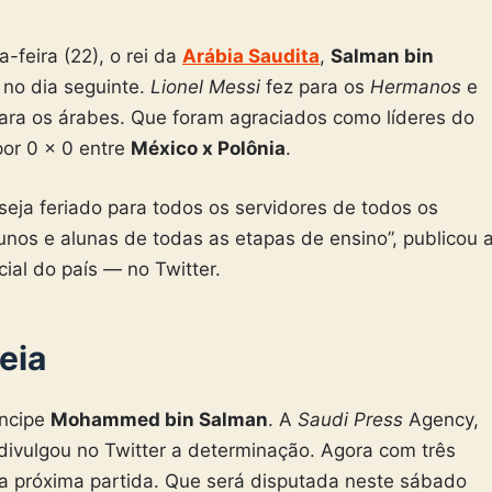
a-feira (22), o rei da
Arábia Saudita
,
Salman bin
l no dia seguinte.
Lionel Messi
fez para os
Hermanos
e
ara os árabes. Que foram agraciados como líderes do
por 0 x 0 entre
México x Polônia
.
seja feriado para todos os servidores de todos os
lunos e alunas de todas as etapas de ensino”, publicou 
ial do país — no Twitter.
eia
íncipe
Mohammed bin Salman
. A
Saudi Press
Agency,
, divulgou no Twitter a determinação. Agora com três
 na próxima partida. Que será disputada neste sábado