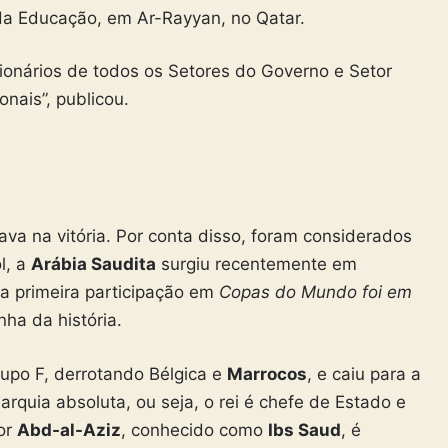
 da Educação, em Ar-Rayyan, no Qatar.
cionários de todos os Setores do Governo e Setor
nais”, publicou.
tava na vitória. Por conta disso, foram considerados
l, a
Arábia Saudita
surgiu recentemente em
a primeira participação em
Copas do Mundo foi em
ha da história.
upo F, derrotando Bélgica e
Marrocos
, e caiu para a
rquia absoluta, ou seja, o rei é chefe de Estado e
or
Abd-al-Aziz
, conhecido como
Ibs Saud
, é