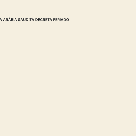
DA ARÁBIA SAUDITA DECRETA FERIADO
bet
-
F12 bet
-
betnacional
Copyright © 2026
18+
Jogue com
responsabilidade