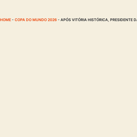
HOME
-
COPA DO MUNDO 2026
-
APÓS VITÓRIA HISTÓRICA, PRESIDENTE 
Cadastro:
Galera bet
-
Parimatch
-
Pixbet
-
Estrela bet
-
1x