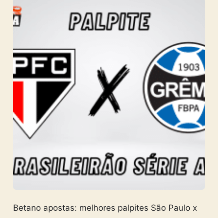
Betano apostas: melhores palpites São Paulo x