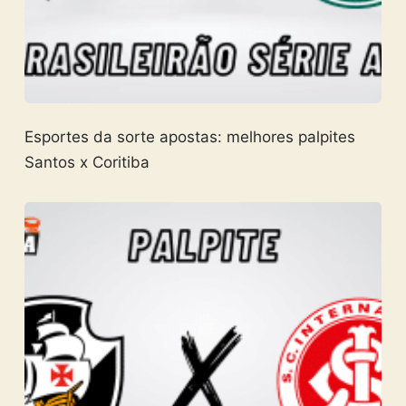
Esportes da sorte apostas: melhores palpites
Santos x Coritiba