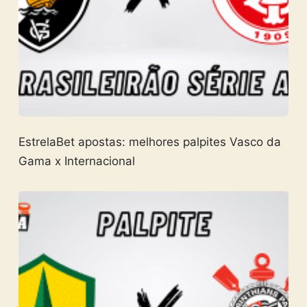
EstrelaBet apostas: melhores palpites Vasco da
Gama x Internacional