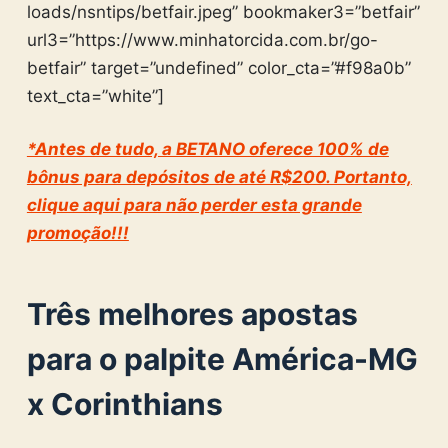
loads/nsntips/betfair.jpeg” bookmaker3=”betfair”
url3=”https://www.minhatorcida.com.br/go-
betfair” target=”undefined” color_cta=”#f98a0b”
text_cta=”white”]
*Antes de tudo, a BETANO oferece 100% de
bônus para depósitos de até R$200. Portanto,
clique aqui para não perder esta grande
promoção!!!
Três melhores apostas
para o palpite América-MG
x Corinthians