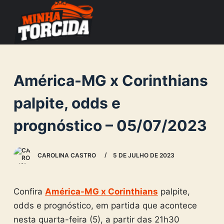
S
k
i
p
t
América-MG x Corinthians
o
c
palpite, odds e
o
prognóstico – 05/07/2023
n
t
e
CAROLINA CASTRO
5 DE JULHO DE 2023
n
t
Confira
América-MG x Corinthians
palpite,
odds e prognóstico, em partida que acontece
nesta quarta-feira (5), a partir das 21h30